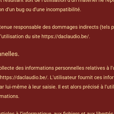
et résultant soit de l’utilisation d’un matériel ne r
ion d’un bug ou d’une incompatibilité.
 tenue responsable des dommages indirects (tels 
utilisation du site
https://daclaudio.be/
.
nelles.
llecte des informations personnelles relatives à l'
https://daclaudio.be/
. L'utilisateur fournit ces in
lui-même à leur saisie. Il est alors précisé à l'uti
rmations.
les à l’informatique, aux fichiers et aux libertés, 